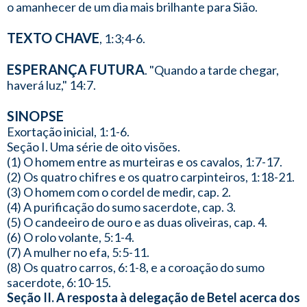
o amanhecer de um dia mais brilhante para Sião.
TEXTO CHAVE
, 1:3;4-6.
ESPERANÇA FUTURA
. "Quando a tarde chegar,
haverá luz," 14:7.
SINOPSE
Exortação inicial, 1:1-6.
Seção I. Uma série de oito visões.
(1) O homem entre as murteiras e os cavalos, 1:7-17.
(2) Os quatro chifres e os quatro carpinteiros, 1:18-21.
(3) O homem com o cordel de medir, cap. 2.
(4) A purificação do sumo sacerdote, cap. 3.
(5) O candeeiro de ouro e as duas oliveiras, cap. 4.
(6) O rolo volante, 5:1-4.
(7) A mulher no efa, 5:5-11.
(8) Os quatro carros, 6:1-8, e a coroação do sumo
sacerdote, 6:10-15.
Seção II. A resposta à delegação de Betel acerca dos