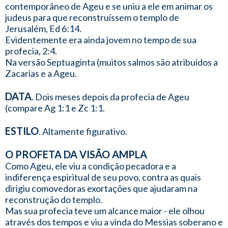
contemporâneo de Ageu e se uniu a ele em animar os
judeus para que reconstruíssem o templo de
Jerusalém, Ed 6:14.
Evidentemente era ainda jovem no tempo de sua
profecia, 2:4.
Na versão Septuaginta (muitos salmos são atribuídos a
Zacarias e a Ageu.
DATA
. Dois meses depois da profecia de Ageu
(compare Ag 1:1 e Zc 1:1.
ESTILO
. Altamente figurativo.
O PROFETA DA VISÃO AMPLA
Como Ageu, ele viu a condição pecadora e a
indiferença espiritual de seu povo, contra as quais
dirigiu comovedoras exortações que ajudaram na
reconstrução do templo.
Mas sua profecia teve um alcance maior - ele olhou
através dos tempos e viu a vinda do Messias soberano e