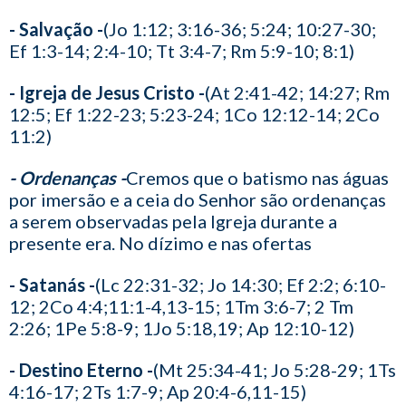
- Salvação -
(Jo 1:12; 3:16-36; 5:24; 10:27-30;
Ef 1:3-14; 2:4-10; Tt 3:4-7; Rm 5:9-10; 8:1)
- Igreja de Jesus Cristo -
(At 2:41-42; 14:27; Rm
12:5; Ef 1:22-23; 5:23-24; 1Co 12:12-14; 2Co
11:2)
- Ordenanças -
Cremos que o batismo nas águas
por imersão e a ceia do Senhor são ordenanças
a serem observadas pela Igreja durante a
presente era. No dízimo e nas ofertas
- Satanás -
(Lc 22:31-32; Jo 14:30; Ef 2:2; 6:10-
12; 2Co 4:4;11:1-4,13-15; 1Tm 3:6-7; 2 Tm
2:26; 1Pe 5:8-9; 1Jo 5:18,19; Ap 12:10-12)
- Destino Eterno -
(Mt 25:34-41; Jo 5:28-29; 1Ts
4:16-17; 2Ts 1:7-9; Ap 20:4-6,11-15)