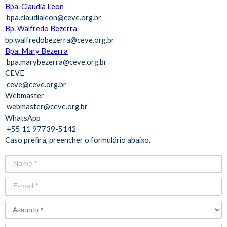
Bpa. Claudia Leon
bpa.claudialeon@ceve.org.br
Bp. Walfredo Bezerra
bp.walfredobezerra@ceve.org.br
Bpa. Mary Bezerra
bpa.marybezerra@ceve.org.br
CEVE
ceve@ceve.org.br
Webmaster
webmaster@ceve.org.br
WhatsApp
+55 11 97739-5142
Caso prefira, preencher o formulário abaixo.