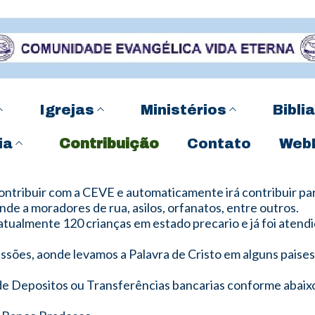
Igrejas
Ministérios
Biblia
ia
Contribuição
Contato
Web
ontribuir com a CEVE e automaticamente irá contribuir par
de a moradores de rua, asilos, orfanatos, entre outros.
tualmente 120 crianças em estado precario e já foi atend
ssões, aonde levamos a Palavra de Cristo em alguns paises 
de Depositos ou Transferências bancarias conforme abaix