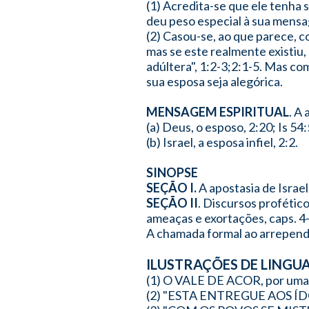
(1) Acredita-se que ele tenha 
deu peso especial à sua mens
(2) Casou-se, ao que parece, c
mas se este realmente existiu,
adúltera", 1:2-3;2:1-5. Mas com
sua esposa seja alegórica.
MENSAGEM ESPIRITUAL
. A
(a) Deus, o esposo, 2:20; Is 54:
(b) Israel, a esposa infiel, 2:2.
SINOPSE
SEÇÃO I.
A apostasia de Israel
SEÇÃO II
. Discursos profétic
ameaças e exortações, caps. 4
A chamada formal ao arrependi
ILUSTRAÇÕES DE LINGU
(1) O VALE DE ACOR, por uma 
(2) "ESTA ENTREGUE AOS ÍDO