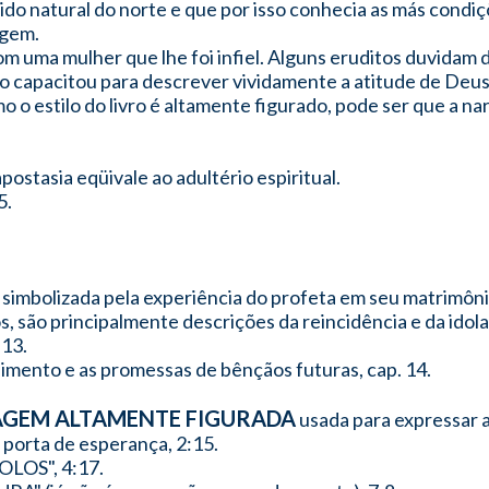
sido natural do norte e que por isso conhecia as más condiç
agem.
om uma mulher que lhe foi infiel. Alguns eruditos duvidam
 o capacitou para descrever vividamente a atitude de Deus
o o estilo do livro é altamente figurado, pode ser que a n
 apostasia eqüivale ao adultério espiritual.
5.
 simbolizada pela experiência do profeta em seu matrimônio
os, são principalmente descrições da reincidência e da idol
-13.
mento e as promessas de bênçãos futuras, cap. 14.
AGEM ALTAMENTE FIGURADA
usada para expressar a
porta de esperança, 2:15.
LOS", 4:17.