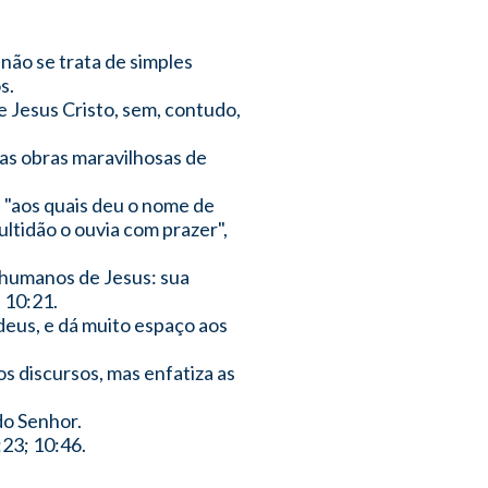
não se trata de simples
s.
Jesus Cristo, sem, contudo,
 as obras maravilhosas de
; "aos quais deu o nome de
ultidão o ouvia com prazer",
 humanos de Jesus: sua
 10:21.
deus, e dá muito espaço aos
s discursos, mas enfatiza as
do Senhor.
:23; 10:46.