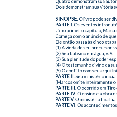
Quatro demonstram sua autorid
Dois demonstram sua vitória so
SINOPSE
. O livro pode ser di
PARTE I
. Os eventos introdutó
Já no primeiro capítulo, Mar
Começa com o anúncio de que Je
Ele então passa às cinco etapa
(1) A vinda de seu precursor, vv
(2) Seu batismo em água, v. 9.
(3) Sua plenitude do poder espír
(4) O testemunho divino da sua 
(5) O conflito com seu arqui-in
PARTE II
. Seu ministério inicia
(Marcos omite inteiramente o mi
PARTE III
. O ocorrido em Tiro 
PARTE IV
. O ensino e a obra d
PARTE V.
O ministério final na
PARTE VI
. Os acontecimentos