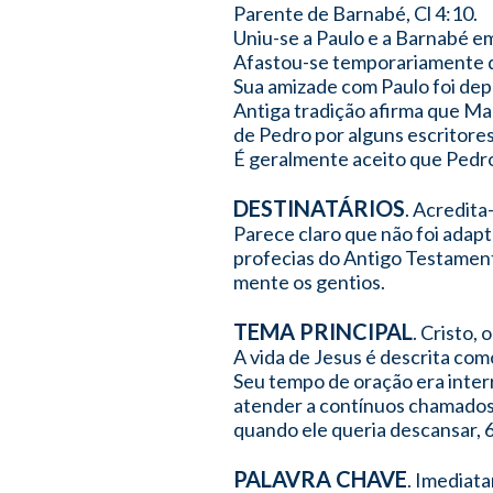
Parente de Barnabé, Cl 4:10.
Uniu-se a Paulo e a Barnabé em
Afastou-se temporariamente de
Sua amizade com Paulo foi dep
Antiga tradição afirma que Ma
de Pedro por alguns escritores
É geralmente aceito que Pedro
DESTINATÁRIOS
. Acredita
Parece claro que não foi adapt
profecias do Antigo Testamento
mente os gentios.
TEMA PRINCIPAL
. Cristo,
A vida de Jesus é descrita com
Seu tempo de oração era inter
atender a contínuos chamados p
quando ele queria descansar, 
PALAVRA CHAVE
. Imediata