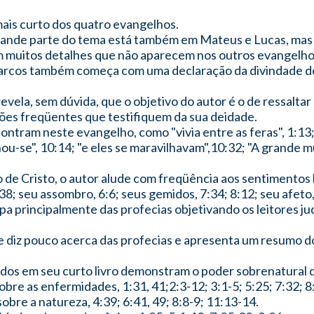
 mais curto dos quatro evangelhos.
 Grande parte do tema está também em Mateus e Lucas, mas 
m muitos detalhes que não aparecem nos outros evangelho
rcos também começa com uma declaração da divindade de 
evela, sem dúvida, que o objetivo do autor é o de ressaltar
ções freqüentes que testifiquem da sua deidade.
ntram neste evangelho, como "vivia entre as feras", 1:13
ou-se", 10:14; "e eles se maravilhavam",10:32; "A grande m
o de Cristo, o autor alude com freqüência aos sentimentos
38; seu assombro, 6:6; seus gemidos, 7:34; 8:12; seu afeto,
pa principalmente das profecias objetivando os leitores ju
 diz pouco acerca das profecias e apresenta um resumo do
dos em seu curto livro demonstram o poder sobrenatural 
bre as enfermidades, 1:31, 41;2:3-12; 3:1-5; 5:25; 7:32; 8
re a natureza, 4:39; 6:41, 49; 8:8-9; 11:13-14.