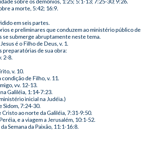
ade sobre os demônios, 1:25; 5:1-13; 7:25-30; 9:26.
bre a morte, 5:42; 16:9.
vidido em seis partes.
rios e preliminares que conduzem ao ministério público de 
cos se submerge abruptamente neste tema.
sus é o Filho de Deus, v. 1.
s preparatórias de sua obra:
. 2-8.
ito, v. 10.
condição de Filho, v. 11.
imigo, vv. 12-13.
l na Galiléia, 1:14-7:23.
nistério inicial na Judéia.)
e Sidom, 7:24-30.
e Cristo ao norte da Galiléia, 7:31-9:50.
 Peréia, e a viagem a Jerusalém, 10:1-52.
 da Semana da Paixão, 11:1-16:8.