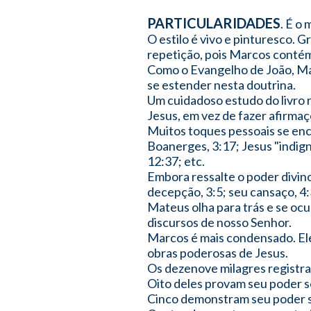
PARTICULARIDADES
. É o
O estilo é vivo e pinturesco.
repetição, pois Marcos conté
Como o Evangelho de João, Ma
se estender nesta doutrina.
Um cuidadoso estudo do livro r
Jesus, em vez de fazer afirma
Muitos toques pessoais se enco
Boanerges, 3:17; Jesus "indign
12:37; etc.
Embora ressalte o poder divin
decepção, 3:5; seu cansaço, 4:
Mateus olha para trás e se ocu
discursos de nosso Senhor.
Marcos é mais condensado. Ele
obras poderosas de Jesus.
Os dezenove milagres registra
Oito deles provam seu poder so
Cinco demonstram seu poder sob