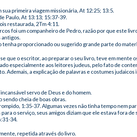
 sua primeira viagem missionária, At 12:25; 13:5.
 Paulo, At 13:13; 15:37-39.
ois restaurada, 2Tm 4:11.
rcos foi um companheiro de Pedro, razão por que este liv
 antigos.
 tenha proporcionado ou sugerido grande parte do materia
-se que o escritor, ao preparar o seu livro, teve em mente o
ado especialmente aos leitores judeus, pelo fato de conte
. Ademais, a explicação de palavras e costumes judaicos i
 o incansável servo de Deus e do homem.
o sendo cheia de boas obras.
rompido, 1:35-37. Algumas vezes não tinha tempo nem para
ara o serviço, seus amigos diziam que ele estava fora de 
6:31-34.
mente, repetida através do livro.