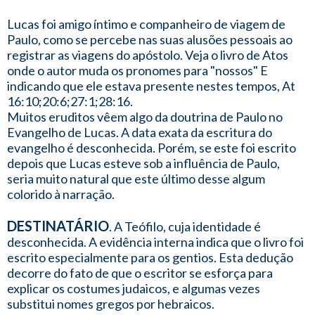
Lucas foi amigo íntimo e companheiro de viagem de
Paulo, como se percebe nas suas alusões pessoais ao
registrar as viagens do apóstolo. Veja o livro de Atos
onde o autor muda os pronomes para "nossos" E
indicando que ele estava presente nestes tempos, At
16:10;20:6;27:1;28:16.
Muitos eruditos vêem algo da doutrina de Paulo no
Evangelho de Lucas. A data exata da escritura do
evangelho é desconhecida. Porém, se este foi escrito
depois que Lucas esteve sob a influência de Paulo,
seria muito natural que este último desse algum
colorido à narração.
DESTINATÁRIO
. A Teófilo, cuja identidade é
desconhecida. A evidência interna indica que o livro foi
escrito especialmente para os gentios. Esta dedução
decorre do fato de que o escritor se esforça para
explicar os costumes judaicos, e algumas vezes
substitui nomes gregos por hebraicos.