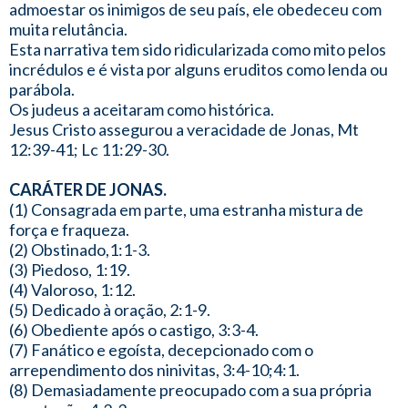
admoestar os inimigos de seu país, ele obedeceu com
muita relutância.
Esta narrativa tem sido ridicularizada como mito pelos
incrédulos e é vista por alguns eruditos como lenda ou
parábola.
Os judeus a aceitaram como histórica.
Jesus Cristo assegurou a veracidade de Jonas, Mt
12:39-41; Lc 11:29-30.
CARÁTER DE JONAS.
(1) Consagrada em parte, uma estranha mistura de
força e fraqueza.
(2) Obstinado,1:1-3.
(3) Piedoso, 1:19.
(4) Valoroso, 1:12.
(5) Dedicado à oração, 2:1-9.
(6) Obediente após o castigo, 3:3-4.
(7) Fanático e egoísta, decepcionado com o
arrependimento dos ninivitas, 3:4-10;4:1.
(8) Demasiadamente preocupado com a sua própria