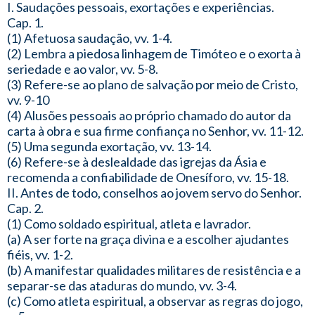
I. Saudações pessoais, exortações e experiências.
Cap. 1.
(1) Afetuosa saudação, vv. 1-4.
(2) Lembra a piedosa linhagem de Timóteo e o exorta à
seriedade e ao valor, vv. 5-8.
(3) Refere-se ao plano de salvação por meio de Cristo,
vv. 9-10
(4) Alusões pessoais ao próprio chamado do autor da
carta à obra e sua firme confiança no Senhor, vv. 11-12.
(5) Uma segunda exortação, vv. 13-14.
(6) Refere-se à deslealdade das igrejas da Ásia e
recomenda a confiabilidade de Onesíforo, vv. 15-18.
II. Antes de todo, conselhos ao jovem servo do Senhor.
Cap. 2.
(1) Como soldado espiritual, atleta e lavrador.
(a) A ser forte na graça divina e a escolher ajudantes
fiéis, vv. 1-2.
(b) A manifestar qualidades militares de resistência e a
separar-se das ataduras do mundo, vv. 3-4.
(c) Como atleta espiritual, a observar as regras do jogo,