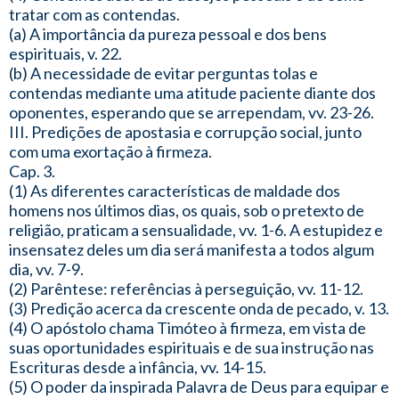
tratar com as contendas.
(a) A importância da pureza pessoal e dos bens
espirituais, v. 22.
(b) A necessidade de evitar perguntas tolas e
contendas mediante uma atitude paciente diante dos
oponentes, esperando que se arrependam, vv. 23-26.
III. Predições de apostasia e corrupção social, junto
com uma exortação à firmeza.
Cap. 3.
(1) As diferentes características de maldade dos
homens nos últimos dias, os quais, sob o pretexto de
religião, praticam a sensualidade, vv. 1-6. A estupidez e
insensatez deles um dia será manifesta a todos algum
dia, vv. 7-9.
(2) Parêntese: referências à perseguição, vv. 11-12.
(3) Predição acerca da crescente onda de pecado, v. 13.
(4) O apóstolo chama Timóteo à firmeza, em vista de
suas oportunidades espirituais e de sua instrução nas
Escrituras desde a infância, vv. 14-15.
(5) O poder da inspirada Palavra de Deus para equipar e