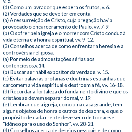
v. 5.
(d) Como um lavrador que espera os frutos, v. 6.
(2) Verdades que se deve ter em conta.
(a) A ressurreição de Cristo, cuja pregação havia
provocado o encarceramento de Paulo, vv. 7-9.
(b) O sofrer pela igreja e o morrer com Cristo conduz à
vida eterna e à honra espiritual, vv. 9-12.
(3) Conselhos acerca de como enfrentar a heresia e a
controvérsia religiosa.
(a) Por meio de admoestações sérias aos
contenciosos,v.14.
(b) Buscar ser hábil expositor da verdade, v. 15.
(c) Evitar palavras profanas e doutrinas estranhas que
carcomem a vida espiritual e destroem a fé, vv. 16-18.
(d) Recordar a fortaleza do fundamento divino e que os
cristãos se devem separar do mal, v. 19.
(e) Lembrar que a igreja, como uma casa grande, tem
alguns objetos de honra e outros de desonra, e que o
propósito de cada crente deve ser o de tornar-se
"idôneo para o uso do Senhor", vv. 20-21.
(4) Conselhos acerca de desejos pessoais e de como