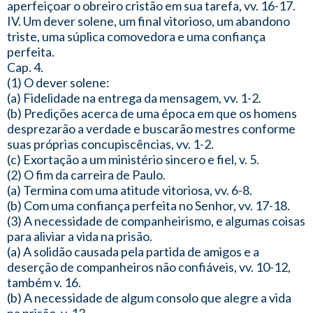
aperfeiçoar o obreiro cristão em sua tarefa, vv. 16-17.
IV. Um dever solene, um final vitorioso, um abandono
triste, uma súplica comovedora e uma confiança
perfeita.
Cap. 4.
(1) O dever solene:
(a) Fidelidade na entrega da mensagem, vv. 1-2.
(b) Predições acerca de uma época em que os homens
desprezarão a verdade e buscarão mestres conforme
suas próprias concupiscências, vv. 1-2.
(c) Exortação a um ministério sincero e fiel, v. 5.
(2) O fim da carreira de Paulo.
(a) Termina com uma atitude vitoriosa, vv. 6-8.
(b) Com uma confiança perfeita no Senhor, vv. 17-18.
(3) A necessidade de companheirismo, e algumas coisas
para aliviar a vida na prisão.
(a) A solidão causada pela partida de amigos e a
deserção de companheiros não confiáveis, vv. 10-12,
também v. 16.
(b) A necessidade de algum consolo que alegre a vida