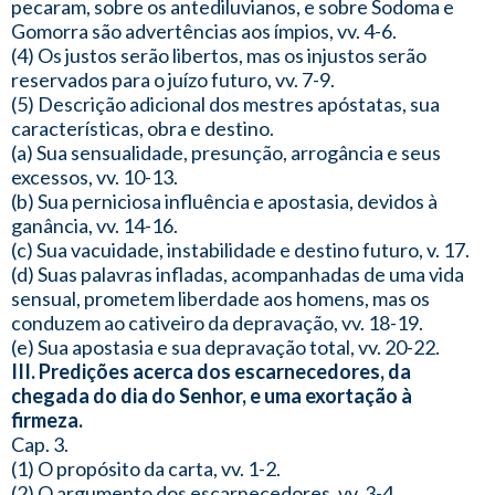
pecaram, sobre os antediluvianos, e sobre Sodoma e
Gomorra são advertências aos ímpios, vv. 4-6.
(4) Os justos serão libertos, mas os injustos serão
reservados para o juízo futuro, vv. 7-9.
(5) Descrição adicional dos mestres apóstatas, sua
características, obra e destino.
(a) Sua sensualidade, presunção, arrogância e seus
excessos, vv. 10-13.
(b) Sua perniciosa influência e apostasia, devidos à
ganância, vv. 14-16.
(c) Sua vacuidade, instabilidade e destino futuro, v. 17.
(d) Suas palavras infladas, acompanhadas de uma vida
sensual, prometem liberdade aos homens, mas os
conduzem ao cativeiro da depravação, vv. 18-19.
(e) Sua apostasia e sua depravação total, vv. 20-22.
III. Predições acerca dos escarnecedores, da
chegada do dia do Senhor, e uma exortação à
firmeza.
Cap. 3.
(1) O propósito da carta, vv. 1-2.
(2) O argumento dos escarnecedores, vv. 3-4.