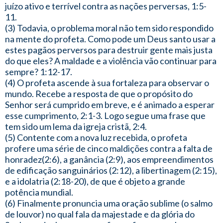
juízo ativo e terrível contra as nações perversas, 1:5-
11.
(3) Todavia, o problema moral não tem sido respondido
na mente do profeta. Como pode um Deus santo usar a
estes pagãos perversos para destruir gente mais justa
do que eles? A maldade e a violência vão continuar para
sempre? 1:12-17.
(4) O profeta ascende à sua fortaleza para observar o
mundo. Recebe a resposta de que o propósito do
Senhor será cumprido em breve, e é animado a esperar
esse cumprimento, 2:1-3. Logo segue uma frase que
tem sido um lema da igreja cristã, 2:4.
(5) Contente com a nova luz recebida, o profeta
profere uma série de cinco maldições contra a falta de
honradez(2:6), a ganância (2:9), aos empreendimentos
de edificação sanguinários (2:12), a libertinagem (2:15),
e a idolatria (2:18-20), de que é objeto a grande
potência mundial.
(6) Finalmente pronuncia uma oração sublime (o salmo
de louvor) no qual fala da majestade e da glória do