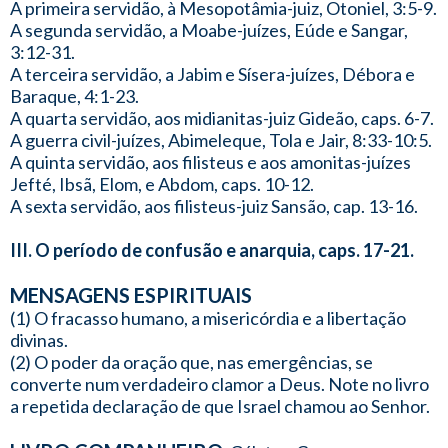
A primeira servidão, à Mesopotâmia-juiz, Otoniel, 3:5-9.
A segunda servidão, a Moabe-juízes, Eúde e Sangar,
3:12-31.
A terceira servidão, a Jabim e Sísera-juízes, Débora e
Baraque, 4:1-23.
A quarta servidão, aos midianitas-juiz Gideão, caps. 6-7.
A guerra civil-juízes, Abimeleque, Tola e Jair, 8:33-10:5.
A quinta servidão, aos filisteus e aos amonitas-juízes
Jefté, Ibsã, Elom, e Abdom, caps. 10-12.
A sexta servidão, aos filisteus-juiz Sansão, cap. 13-16.
III. O período de confusão e anarquia, caps. 17-21.
MENSAGENS ESPIRITUAIS
(1) O fracasso humano, a misericórdia e a libertação
divinas.
(2) O poder da oração que, nas emergências, se
converte num verdadeiro clamor a Deus. Note no livro
a repetida declaração de que Israel chamou ao Senhor.