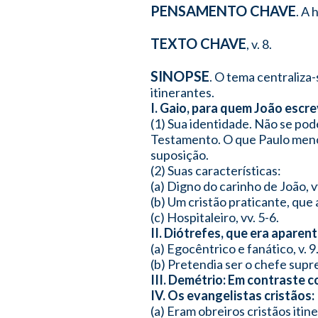
PENSAMENTO CHAVE
. A 
TEXTO CHAVE
, v. 8.
SINOPSE
. O tema centraliza
itinerantes.
I. Gaio, para quem João escre
(1) Sua identidade. Não se p
Testamento. O que Paulo menc
suposição.
(2) Suas características:
(a) Digno do carinho de João, vv
(b) Um cristão praticante, que 
(c) Hospitaleiro, vv. 5-6.
II. Diótrefes, que era aparen
(a) Egocêntrico e fanático, v. 9
(b) Pretendia ser o chefe sup
III. Demétrio: Em contraste c
IV. Os evangelistas cristãos:
(a) Eram obreiros cristãos itin