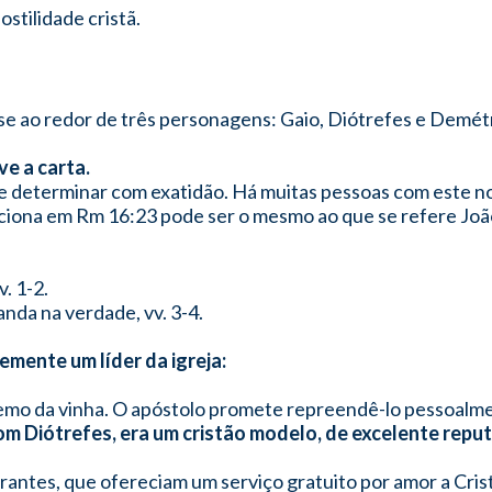
hostilidade cristã.
-se ao redor de três personagens: Gaio, Diótrefes e Demétr
ve a carta.
ode determinar com exatidão. Há muitas pessoas com este
iona em Rm 16:23 pode ser o mesmo ao que se refere João
. 1-2.
anda na verdade, vv. 3-4.
temente um líder da igreja:
.
remo da vinha. O apóstolo promete repreendê-lo pessoalmen
om Diótrefes, era um cristão modelo, de excelente reputa
erantes, que ofereciam um serviço gratuito por amor a Cristo