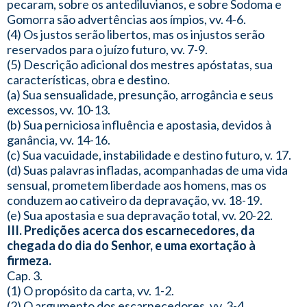
pecaram, sobre os antediluvianos, e sobre Sodoma e
Gomorra são advertências aos ímpios, vv. 4-6.
(4) Os justos serão libertos, mas os injustos serão
reservados para o juízo futuro, vv. 7-9.
(5) Descrição adicional dos mestres apóstatas, sua
características, obra e destino.
(a) Sua sensualidade, presunção, arrogância e seus
excessos, vv. 10-13.
(b) Sua perniciosa influência e apostasia, devidos à
ganância, vv. 14-16.
(c) Sua vacuidade, instabilidade e destino futuro, v. 17.
(d) Suas palavras infladas, acompanhadas de uma vida
sensual, prometem liberdade aos homens, mas os
conduzem ao cativeiro da depravação, vv. 18-19.
(e) Sua apostasia e sua depravação total, vv. 20-22.
III. Predições acerca dos escarnecedores, da
chegada do dia do Senhor, e uma exortação à
firmeza.
Cap. 3.
(1) O propósito da carta, vv. 1-2.
(2) O argumento dos escarnecedores, vv. 3-4.