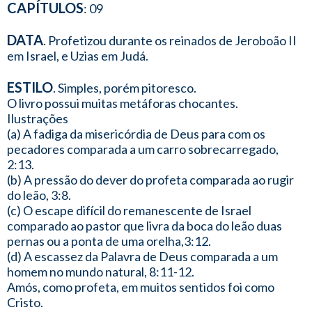
CAPÍTULOS
: 09
DATA
. Profetizou durante os reinados de Jeroboão II
em Israel, e Uzias em Judá.
ESTILO
. Simples, porém pitoresco.
O livro possui muitas metáforas chocantes.
Ilustrações
(a) A fadiga da misericórdia de Deus para com os
pecadores comparada a um carro sobrecarregado,
2:13.
(b) A pressão do dever do profeta comparada ao rugir
do leão, 3:8.
(c) O escape difícil do remanescente de Israel
comparado ao pastor que livra da boca do leão duas
pernas ou a ponta de uma orelha,3:12.
(d) A escassez da Palavra de Deus comparada a um
homem no mundo natural, 8:11-12.
Amós, como profeta, em muitos sentidos foi como
Cristo.