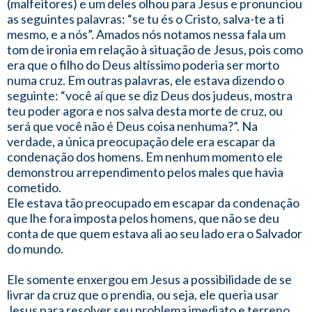
(malfeitores) e um deles olhou para Jesus e pronunciou
as seguintes palavras: “se tu és o Cristo, salva-te a ti
mesmo, e a nós”. Amados nós notamos nessa fala um
tom de ironia em relação à situação de Jesus, pois como
era que o filho do Deus altíssimo poderia ser morto
numa cruz. Em outras palavras, ele estava dizendo o
seguinte: “você aí que se diz Deus dos judeus, mostra
teu poder agora e nos salva desta morte de cruz, ou
será que você não é Deus coisa nenhuma?”. Na
verdade, a única preocupação dele era escapar da
condenação dos homens. Em nenhum momento ele
demonstrou arrependimento pelos males que havia
cometido.
Ele estava tão preocupado em escapar da condenação
que lhe fora imposta pelos homens, que não se deu
conta de que quem estava ali ao seu lado era o Salvador
do mundo.
Ele somente enxergou em Jesus a possibilidade de se
livrar da cruz que o prendia, ou seja, ele queria usar
Jesus para resolver seu problema imediato e terreno.