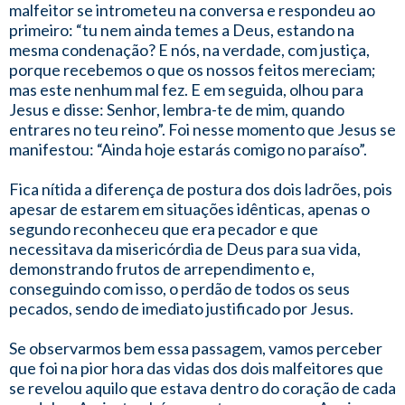
malfeitor se intrometeu na conversa e respondeu ao
primeiro: “tu nem ainda temes a Deus, estando na
mesma condenação? E nós, na verdade, com justiça,
porque recebemos o que os nossos feitos mereciam;
mas este nenhum mal fez. E em seguida, olhou para
Jesus e disse: Senhor, lembra-te de mim, quando
entrares no teu reino”. Foi nesse momento que Jesus se
manifestou: “Ainda hoje estarás comigo no paraíso”.
Fica nítida a diferença de postura dos dois ladrões, pois
apesar de estarem em situações idênticas, apenas o
segundo reconheceu que era pecador e que
necessitava da misericórdia de Deus para sua vida,
demonstrando frutos de arrependimento e,
conseguindo com isso, o perdão de todos os seus
pecados, sendo de imediato justificado por Jesus.
Se observarmos bem essa passagem, vamos perceber
que foi na pior hora das vidas dos dois malfeitores que
se revelou aquilo que estava dentro do coração de cada