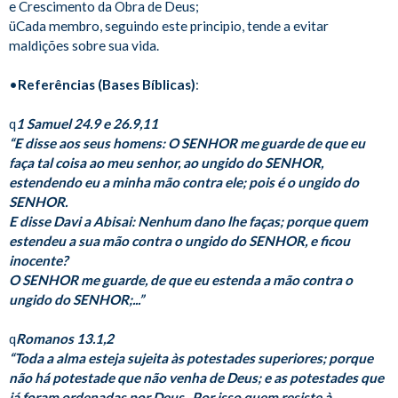
e Crescimento da Obra de Deus;
üCada membro, seguindo este principio, tende a evitar
maldições sobre sua vida.
•
Referências (Bases Bíblicas)
:
q
1 Samuel 24.9 e 26.9,11
“E disse aos seus homens: O SENHOR me guarde de que eu
faça tal coisa ao meu senhor, ao ungido do SENHOR,
estendendo eu a minha mão contra ele; pois é o ungido do
SENHOR.
E disse Davi a Abisai: Nenhum dano lhe faças; porque quem
estendeu a sua mão contra o ungido do SENHOR, e ficou
inocente?
O SENHOR me guarde, de que eu estenda a mão contra o
ungido do SENHOR;...”
q
Romanos 13.1,2
“Toda a alma esteja sujeita às potestades superiores; porque
não há potestade que não venha de Deus; e as potestades que
já foram ordenadas por Deus. Por isso quem resiste à