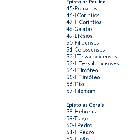
Epístolas Paulina
45-Romanos
46-I Coríntios
47-II Coríntios
48-Gálatas
49-Efésios
50-Filipenses
51-Colossenses
52-I Tessalonicenses
53-II Tessalonicenses
54-I Timóteo
55-II Timóteo
56-Tito
57-Filemom
Epístolas Gerais
58-Hebreus
59-Tiago
60-I Pedro
61-II Pedro
62-I João