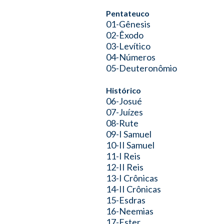
Pentateuco
01-Gênesis
02-Êxodo
03-Levítico
04-Números
05-Deuteronômio
Histórico
06-Josué
07-Juízes
08-Rute
09-I Samuel
10-II Samuel
11-I Reis
12-II Reis
13-I Crônicas
14-II Crônicas
15-Esdras
16-Neemias
17-Ester