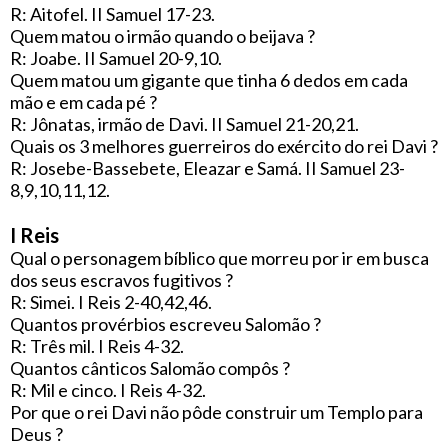
R: Aitofel. II Samuel 17-23.
Quem matou o irmão quando o beijava ?
R: Joabe. II Samuel 20-9,10.
Quem matou um gigante que tinha 6 dedos em cada
mão e em cada pé ?
R: Jônatas, irmão de Davi. II Samuel 21-20,21.
Quais os 3 melhores guerreiros do exército do rei Davi ?
R: Josebe-Bassebete, Eleazar e Samá. II Samuel 23-
8,9,10,11,12.
I Reis
Qual o personagem bíblico que morreu por ir em busca
dos seus escravos fugitivos ?
R: Simei. I Reis 2-40,42,46.
Quantos provérbios escreveu Salomão ?
R: Três mil. I Reis 4-32.
Quantos cânticos Salomão compôs ?
R: Mil e cinco. I Reis 4-32.
Por que o rei Davi não pôde construir um Templo para
Deus ?