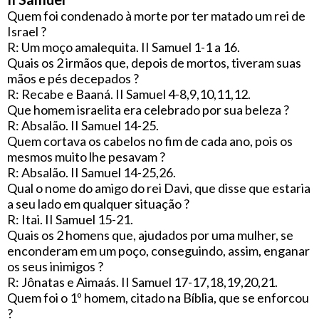
Quem foi condenado à morte por ter matado um rei de
Israel ?
R: Um moço amalequita. II Samuel 1-1 a 16.
Quais os 2 irmãos que, depois de mortos, tiveram suas
mãos e pés decepados ?
R: Recabe e Baaná. II Samuel 4-8,9,10,11,12.
Que homem israelita era celebrado por sua beleza ?
R: Absalão. II Samuel 14-25.
Quem cortava os cabelos no fim de cada ano, pois os
mesmos muito lhe pesavam ?
R: Absalão. II Samuel 14-25,26.
Qual o nome do amigo do rei Davi, que disse que estaria
a seu lado em qualquer situação ?
R: Itai. II Samuel 15-21.
Quais os 2 homens que, ajudados por uma mulher, se
enconderam em um poço, conseguindo, assim, enganar
os seus inimigos ?
R: Jônatas e Aimaás. II Samuel 17-17,18,19,20,21.
Quem foi o 1º homem, citado na Bíblia, que se enforcou
?