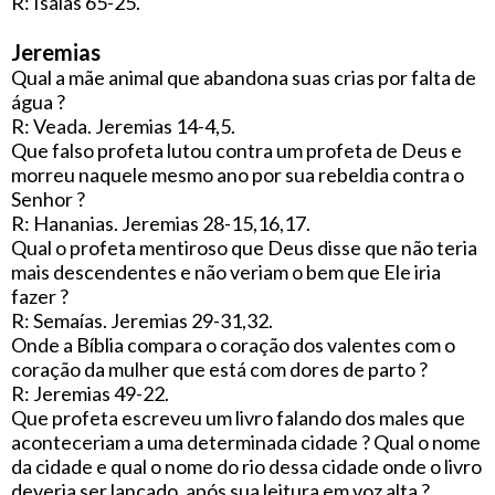
R: Isaías 65-25.
Jeremias
Qual a mãe animal que abandona suas crias por falta de
água ?
R: Veada. Jeremias 14-4,5.
Que falso profeta lutou contra um profeta de Deus e
morreu naquele mesmo ano por sua rebeldia contra o
Senhor ?
R: Hananias. Jeremias 28-15,16,17.
Qual o profeta mentiroso que Deus disse que não teria
mais descendentes e não veriam o bem que Ele iria
fazer ?
R: Semaías. Jeremias 29-31,32.
Onde a Bíblia compara o coração dos valentes com o
coração da mulher que está com dores de parto ?
R: Jeremias 49-22.
Que profeta escreveu um livro falando dos males que
aconteceriam a uma determinada cidade ? Qual o nome
da cidade e qual o nome do rio dessa cidade onde o livro
deveria ser lançado, após sua leitura em voz alta ?