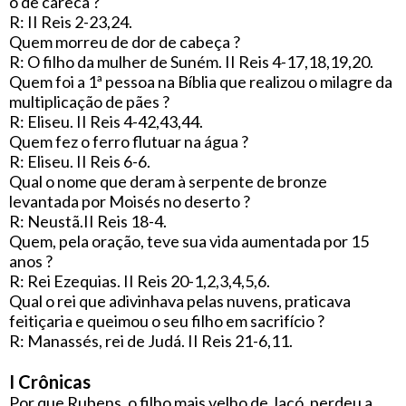
o de careca ?
R: II Reis 2-23,24.
Quem morreu de dor de cabeça ?
R: O filho da mulher de Suném. II Reis 4-17,18,19,20.
Quem foi a 1ª pessoa na Bíblia que realizou o milagre da
multiplicação de pães ?
R: Eliseu. II Reis 4-42,43,44.
Quem fez o ferro flutuar na água ?
R: Eliseu. II Reis 6-6.
Qual o nome que deram à serpente de bronze
levantada por Moisés no deserto ?
R: Neustã.II Reis 18-4.
Quem, pela oração, teve sua vida aumentada por 15
anos ?
R: Rei Ezequias. II Reis 20-1,2,3,4,5,6.
Qual o rei que adivinhava pelas nuvens, praticava
feitiçaria e queimou o seu filho em sacrifício ?
R: Manassés, rei de Judá. II Reis 21-6,11.
I Crônicas
Por que Rubens, o filho mais velho de Jacó, perdeu a