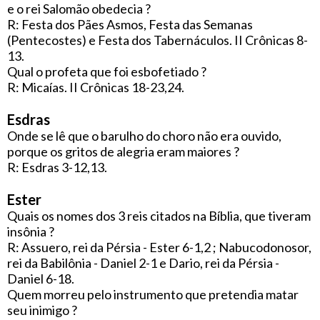
e o rei Salomão obedecia ?
R: Festa dos Pães Asmos, Festa das Semanas
(Pentecostes) e Festa dos Tabernáculos. II Crônicas 8-
13.
Qual o profeta que foi esbofetiado ?
R: Micaías. II Crônicas 18-23,24.
Esdras
Onde se lê que o barulho do choro não era ouvido,
porque os gritos de alegria eram maiores ?
R: Esdras 3-12,13.
Ester
Quais os nomes dos 3 reis citados na Bíblia, que tiveram
insônia ?
R: Assuero, rei da Pérsia - Ester 6-1,2 ; Nabucodonosor,
rei da Babilônia - Daniel 2-1 e Dario, rei da Pérsia -
Daniel 6-18.
Quem morreu pelo instrumento que pretendia matar
seu inimigo ?