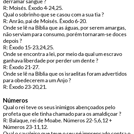
derramar sangue ?
R: Moisés. Êxodo 4-24,25.
Qual o sobrinho que se casou com a sua tia ?
R: Anrão, pai de Moisés. Êxodo 6-20.
Onde se lê na Bíblia que as águas, por serem amargas,
não serviam para consumo, porém tornaram-se doces
depois ?
R: Êxodo 15-23,24,25.
Onde se encontra a lei, por meio da qual um escravo
ganhava liberdade por perder um dente ?
R: Êxodo 21-27.
Onde se lê na Bíblia que os israelitas foram advertidos
para obedecerem a um Anjo ?
R: Êxodo 23-20,21.
Números
Qual o rei teve os seus inimigos abençoados pelo
profeta que ele tinha chamado para os amaldiçoar ?
R: Balaque, rei de Moabe. Números 22-5,6,12 +
Números 23-11,12.
Qual o cavaleiro que teve o seu pé imprensado contra o