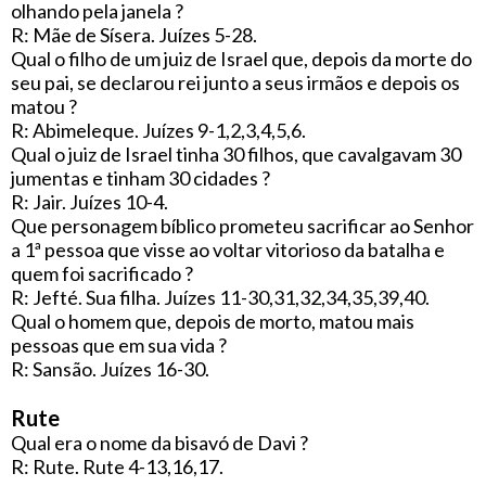
olhando pela janela ?
R: Mãe de Sísera. Juízes 5-28.
Qual o filho de um juiz de Israel que, depois da morte do
seu pai, se declarou rei junto a seus irmãos e depois os
matou ?
R: Abimeleque. Juízes 9-1,2,3,4,5,6.
Qual o juiz de Israel tinha 30 filhos, que cavalgavam 30
jumentas e tinham 30 cidades ?
R: Jair. Juízes 10-4.
Que personagem bíblico prometeu sacrificar ao Senhor
a 1ª pessoa que visse ao voltar vitorioso da batalha e
quem foi sacrificado ?
R: Jefté. Sua filha. Juízes 11-30,31,32,34,35,39,40.
Qual o homem que, depois de morto, matou mais
pessoas que em sua vida ?
R: Sansão. Juízes 16-30.
Rute
Qual era o nome da bisavó de Davi ?
R: Rute. Rute 4-13,16,17.