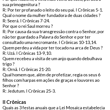
sua primogenitura ?
R: Por ter profanado o leito do seu pai. I Crônicas 5-1.
Qual o nome da mulher fundadora de duas cidades ?
R: Seerá. I Crônicas 7-24.
Por que o rei Saul morreu ?
R: Por causa da sua transgressão contra o Senhor, por
não ter guardado a Palavra do Senhor e por ter
consultado uma necromante. I Crônicas 10-13,14.
Quem perdeu a vida por ter tocado na arca de Deus ?
R: Uzá. I Crônicas 13-9,10.
Quem recebeu a visita de um anjo quando debulhava
trigo ?
R: Ornã. I Crônicas 21-20.
Qual homem que, além de profetizar, regia os seus 6
filhos com harpas em ações de graças e louvores ao
Senhor ?
R: Jedutum. I Crônicas 25-3.
II Crônicas
Quais as 3 festas anuais que a Lei Mosaica estabelecia