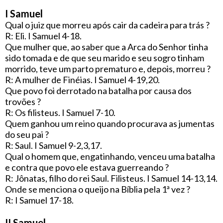
I Samuel
Qual o juiz que morreu após cair da cadeira para trás ?
R: Eli. I Samuel 4-18.
Que mulher que, ao saber que a Arca do Senhor tinha
sido tomada e de que seu marido e seu sogro tinham
morrido, teve um parto prematuro e, depois, morreu ?
R: A mulher de Finéias. I Samuel 4-19,20.
Que povo foi derrotado na batalha por causa dos
trovões ?
R: Os filisteus. I Samuel 7-10.
Quem ganhou um reino quando procurava as jumentas
do seu pai ?
R: Saul. I Samuel 9-2,3,17.
Qual o homem que, engatinhando, venceu uma batalha
e contra que povo ele estava guerreando ?
R: Jônatas, filho do rei Saul. Filisteus. I Samuel 14-13,14.
Onde se menciona o queijo na Bíblia pela 1ª vez ?
R: I Samuel 17-18.
II Samuel