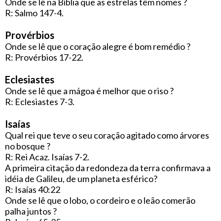
Onde se lê na Bíblia que as estrelas têm nomes ?
R: Salmo 147-4.
Provérbios
Onde se lê que o coração alegre é bom remédio ?
R: Provérbios 17-22.
Eclesiastes
Onde se lê que a mágoa é melhor que o riso ?
R: Eclesiastes 7-3.
Isaías
Qual rei que teve o seu coração agitado como árvores
no bosque ?
R: Rei Acaz. Isaías 7-2.
A primeira citação da redondeza da terra confirmava a
idéia de Galileu, de um planeta esférico?
R: Isaías 40:22
Onde se lê que o lobo, o cordeiro e o leão comerão
palha juntos ?