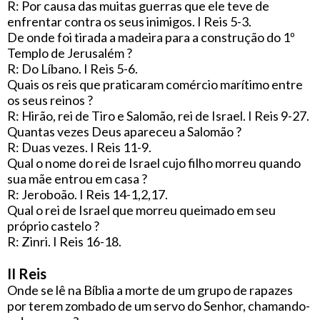
R: Por causa das muitas guerras que ele teve de
enfrentar contra os seus inimigos. I Reis 5-3.
De onde foi tirada a madeira para a construção do 1º
Templo de Jerusalém ?
R: Do Líbano. I Reis 5-6.
Quais os reis que praticaram comércio marítimo entre
os seus reinos ?
R: Hirão, rei de Tiro e Salomão, rei de Israel. I Reis 9-27.
Quantas vezes Deus apareceu a Salomão ?
R: Duas vezes. I Reis 11-9.
Qual o nome do rei de Israel cujo filho morreu quando
sua mãe entrou em casa ?
R: Jeroboão. I Reis 14-1,2,17.
Qual o rei de Israel que morreu queimado em seu
próprio castelo ?
R: Zinri. I Reis 16-18.
II Reis
Onde se lê na Bíblia a morte de um grupo de rapazes
por terem zombado de um servo do Senhor, chamando-