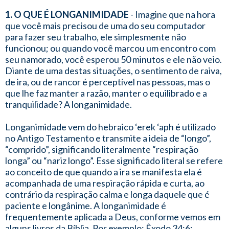
1. O QUE É LONGANIMIDADE
- Imagine que na hora
que você mais precisou de uma do seu computador
para fazer seu trabalho, ele simplesmente não
funcionou; ou quando você marcou um encontro com
seu namorado, você esperou 50 minutos e ele não veio.
Diante de uma destas situações, o sentimento de raiva,
de ira, ou de rancor é perceptível nas pessoas, mas o
que lhe faz manter a razão, manter o equilibrado e a
tranquilidade? A longanimidade.
Longanimidade vem do hebraico ‘erek ‘aph é utilizado
no Antigo Testamento e transmite a ideia de “longo”,
“comprido”, significando literalmente “respiração
longa” ou “nariz longo”. Esse significado literal se refere
ao conceito de que quando a ira se manifesta ela é
acompanhada de uma respiração rápida e curta, ao
contrário da respiração calma e longa daquele que é
paciente e longânime. A longanimidade é
frequentemente aplicada a Deus, conforme vemos em
alguns livros da Bíblia. Por exemplo: Êxodo 34:6;