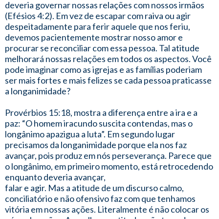
deveria governar nossas relações com nossos irmãos
(Efésios 4:2). Em vez de escapar com raiva ou agir
despeitadamente para ferir aquele que nos feriu,
devemos pacientemente mostrar nosso amor e
procurar se reconciliar com essa pessoa. Tal atitude
melhorará nossas relações em todos os aspectos. Você
pode imaginar como as igrejas e as famílias poderiam
ser mais fortes e mais felizes se cada pessoa praticasse
a longanimidade?
Provérbios 15:18, mostra a diferença entre a ira e a
paz: “O homem iracundo suscita contendas, mas o
longânimo apazigua a luta”. Em segundo lugar
precisamos da longanimidade porque ela nos faz
avançar, pois produz em nós perseverança. Parece que
o longânimo, em primeiro momento, está retrocedendo
enquanto deveria avançar,
falar e agir. Mas a atitude de um discurso calmo,
conciliatório e não ofensivo faz com que tenhamos
vitória em nossas ações. Literalmente é não colocar os