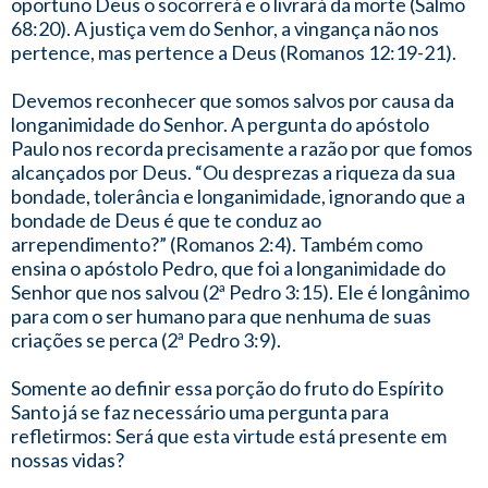
oportuno Deus o socorrerá e o livrará da morte (Salmo
68:20). A justiça vem do Senhor, a vingança não nos
pertence, mas pertence a Deus (Romanos 12:19-21).
Devemos reconhecer que somos salvos por causa da
longanimidade do Senhor. A pergunta do apóstolo
Paulo nos recorda precisamente a razão por que fomos
alcançados por Deus. “Ou desprezas a riqueza da sua
bondade, tolerância e longanimidade, ignorando que a
bondade de Deus é que te conduz ao
arrependimento?” (Romanos 2:4). Também como
ensina o apóstolo Pedro, que foi a longanimidade do
Senhor que nos salvou (2ª Pedro 3:15). Ele é longânimo
para com o ser humano para que nenhuma de suas
criações se perca (2ª Pedro 3:9).
Somente ao definir essa porção do fruto do Espírito
Santo já se faz necessário uma pergunta para
refletirmos: Será que esta virtude está presente em
nossas vidas?