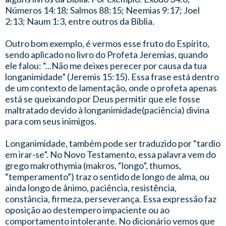
Números 14:18; Salmos 88:15; Neemias 9:17; Joel
2:13; Naum 1:3, entre outros da Bíblia.
Outro bom exemplo, é vermos esse fruto do Espírito,
sendo aplicado no livro do Profeta Jeremias, quando
ele falou: “...Não me deixes perecer por causa da tua
longanimidade” (Jeremis 15:15). Essa frase está dentro
de um contexto de lamentação, onde o profeta apenas
está se queixando por Deus permitir que ele fosse
maltratado devido à longanimidade(paciência) divina
para com seus inimigos.
Longanimidade, também pode ser traduzido por “tardio
em irar-se”. No Novo Testamento, essa palavra vem do
grego makrothymia (makros, “longo”, thumos,
“temperamento”) traz o sentido de longo de alma, ou
ainda longo de ânimo, paciência, resistência,
constância, firmeza, perseverança. Essa expressão faz
oposição ao destempero impaciente ou ao
comportamento intolerante. No dicionário vemos que