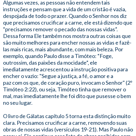
Algumas vezes, as pessoas não entendem tais
instruções e pensam que a vida de um cristão é vazia,
despojada de todo o prazer. Quando o Senhor nos diz
que precisamos crucificar a carne, ele está dizendo que
“precisamos remover o pecado das nossas vidas”.
Dessa forma Ele também nos mostra outras coisas que
são muito melhores para encher nossas as vidas e fazê-
las mais ricas, mais abundante, com mais beleza. Por
exemplo, quando Paulo disse a Timóteo: “Foge,
outrossim, das paixões da mocidade”, ele
imediatamente acrescentou a instrução positiva para
encher o vazio: "Segue a justiça, a fé, o amor e a
paz com os que, de coração puro, invocam o Senhor" (2º
Timóteo 2:22), ou seja, Timóteo tinha que remover o
mal, mas imediatamente lhe foi dito que pusesse o bem
no seu lugar.
O livro de Gálatas capítulo 5 torna esta distinção muito
clara. Precisamos crucificar a carne, removendo suas
obras de nossas vidas (versículos 19-21). Mas Paulo não