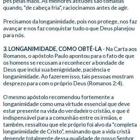
pés pelas mãos. As melhores atitudes são tomadas
quando, “de cabeça fria”, raciocinamos antes de agir.
Precisamos da longanimidade, pois nos protege, nos faz
avançar e nos faz conquistar tudo o que Deus planejou
para nós.
3. LONGANIMIDADE, COMO OBTÊ-LA
- Na Carta aos
Romanos, o apóstolo Paulo apontou para o fato de que
os homens se recusam a reconhecer a bondade de
Deus que inclui sua benignidade, paciência e
longanimidade. Ao fazerem isso, tais pessoas mostram
desprezo para com o próprio Deus (Romanos 2:4).
O mesmo apóstolo recomendou fortemente a
longanimidade como uma virtude essencial que deve
estar presente na vida do verdadeiro cristão, e que é
indispensável para a comunhão entre os irmãos, e
também, ressaltou que ele próprio foi alvo da “completa
longanimidade de Cristo”, ensinando que a vida cristã
depende totalmente dessa qualidade de nosso Senhor