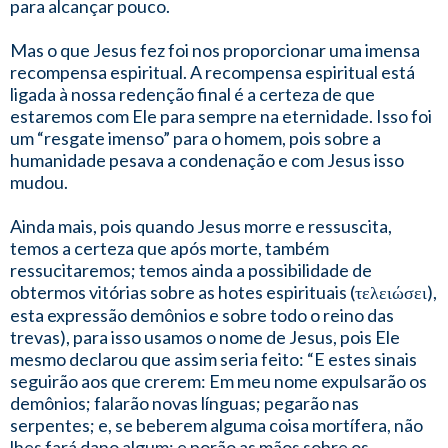
para alcançar pouco.
Mas o que Jesus fez foi nos proporcionar uma imensa
recompensa espiritual. A recompensa espiritual está
ligada à nossa redenção final é a certeza de que
estaremos com Ele para sempre na eternidade. Isso foi
um “resgate imenso” para o homem, pois sobre a
humanidade pesava a condenação e com Jesus isso
mudou.
Ainda mais, pois quando Jesus morre e ressuscita,
temos a certeza que após morte, também
ressucitaremos; temos ainda a possibilidade de
obtermos vitórias sobre as hotes espirituais (τελειώσει),
esta expressão demônios e sobre todo o reino das
trevas), para isso usamos o nome de Jesus, pois Ele
mesmo declarou que assim seria feito: “E estes sinais
seguirão aos que crerem: Em meu nome expulsarão os
demônios; falarão novas línguas; pegarão nas
serpentes; e, se beberem alguma coisa mortífera, não
lhes fará dano algum; e porão as mãos sobre os