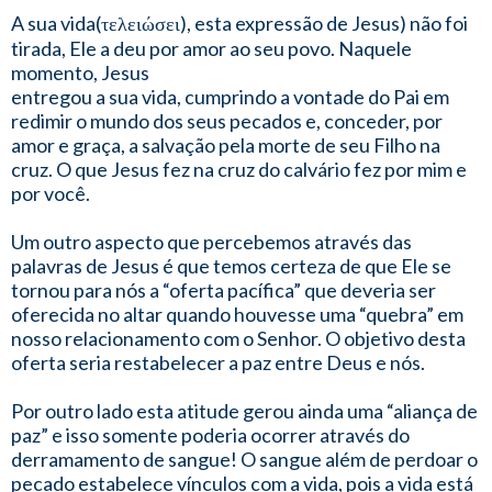
A sua vida(τελειώσει), esta expressão de Jesus) não foi
tirada, Ele a deu por amor ao seu povo. Naquele
momento, Jesus
entregou a sua vida, cumprindo a vontade do Pai em
redimir o mundo dos seus pecados e, conceder, por
amor e graça, a salvação pela morte de seu Filho na
cruz. O que Jesus fez na cruz do calvário fez por mim e
por você.
Um outro aspecto que percebemos através das
palavras de Jesus é que temos certeza de que Ele se
tornou para nós a “oferta pacífica” que deveria ser
oferecida no altar quando houvesse uma “quebra” em
nosso relacionamento com o Senhor. O objetivo desta
oferta seria restabelecer a paz entre Deus e nós.
Por outro lado esta atitude gerou ainda uma “aliança de
paz” e isso somente poderia ocorrer através do
derramamento de sangue! O sangue além de perdoar o
pecado estabelece vínculos com a vida, pois a vida está