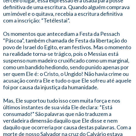
terceiro lugar, essa expressão era usada para posse
definitiva de uma escritura. Quando alguém comprava
um imóvel e o quitava, recebia a escritura definitiva
com a inscrição: “Tetélestai”.
Os momentos que antecediam a Festa da Pessach
“Páscoa”, também chamada de Festa da libertação do
povo de Israel do Egito, eram festivos. Mas o momento
na realidade torna-se trágico, pois o Messias está
suspenso num madeiro cruxificado como um marginal,
como um bandido hediondo, sendo punido apenas por
ser quem Ele é: o Cristo, o Ungido! Não havia crime ou
acusação contra Ele e tudo o que Ele sofreu até aquele
foi por causa da injustiça da humanidade.
Mas, Ele suportou tudo isso com muita força e nos
últimos instantes de sua vida Ele declara: “Está
consumado!” São palavras que não traduzem a
verdadeira dimensão daquilo que Ele disse e nem
daquilo que ocorreria por causa destas palavras. Com a
morte de nosso Salvador na cruz do Calvário estava