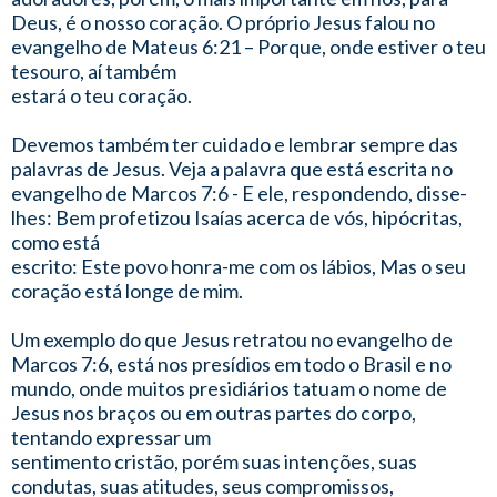
Deus, é o nosso coração. O próprio Jesus falou no
evangelho de Mateus 6:21 – Porque, onde estiver o teu
tesouro, aí também
estará o teu coração.
Devemos também ter cuidado e lembrar sempre das
palavras de Jesus. Veja a palavra que está escrita no
evangelho de Marcos 7:6 - E ele, respondendo, disse-
lhes: Bem profetizou Isaías acerca de vós, hipócritas,
como está
escrito: Este povo honra-me com os lábios, Mas o seu
coração está longe de mim.
Um exemplo do que Jesus retratou no evangelho de
Marcos 7:6, está nos presídios em todo o Brasil e no
mundo, onde muitos presidiários tatuam o nome de
Jesus nos braços ou em outras partes do corpo,
tentando expressar um
sentimento cristão, porém suas intenções, suas
condutas, suas atitudes, seus compromissos,