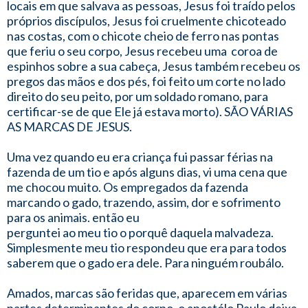
locais em que salvava as pessoas, Jesus foi traído pelos
próprios discípulos, Jesus foi cruelmente chicoteado
nas costas, com o chicote cheio de ferro nas pontas
que feriu o seu corpo, Jesus recebeu uma coroa de
espinhos sobre a sua cabeça, Jesus também recebeu os
pregos das mãos e dos pés, foi feito um corte no lado
direito do seu peito, por um soldado romano, para
certificar-se de que Ele já estava morto). SÃO VÁRIAS
AS MARCAS DE JESUS.
Uma vez quando eu era criança fui passar férias na
fazenda de um tio e após alguns dias, vi uma cena que
me chocou muito. Os empregados da fazenda
marcando o gado, trazendo, assim, dor e sofrimento
para os animais. então eu
perguntei ao meu tio o porquê daquela malvadeza.
Simplesmente meu tio respondeu que era para todos
saberem que o gado era dele. Para ninguém roubálo.
Amados, marcas são feridas que, aparecem em várias