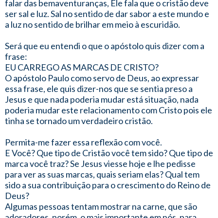
falar das bemaventuranças, Ele fala que o cristão deve
ser sal e luz. Sal no sentido de dar sabor a este mundo e
a luz no sentido de brilhar em meio à escuridão.
Será que eu entendi o que o apóstolo quis dizer com a
frase:
EU CARREGO AS MARCAS DE CRISTO?
O apóstolo Paulo como servo de Deus, ao expressar
essa frase, ele quis dizer-nos que se sentia preso a
Jesus e que nada poderia mudar está situação, nada
poderia mudar este relacionamento com Cristo pois ele
tinha se tornado um verdadeiro cristão.
Permita-me fazer essa reflexão com você.
E Você? Que tipo de Cristão você tem sido? Que tipo de
marca você traz? Se Jesus viesse hoje e lhe pedisse
para ver as suas marcas, quais seriam elas? Qual tem
sido a sua contribuição para o crescimento do Reino de
Deus?
Algumas pessoas tentam mostrar na carne, que são
adoradores, porém, o mais importante em nós, para