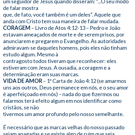
um seguidor de Jesus quando disseram: “...O seu modo
de falar mostra
que, de fato, você também é um deles”. Aquele que
anda com Cristo tem sua maneira de falar mudada.
CORAGEM
– Livro de Atos 4:12-13 – Pedro e João
estavam ameaçados de morte e de serem prisos, por
anunciarem e pregarem o Evangelho. As autoridades
admiravam-se daqueles homens, pois eles não tinham
estudo algum. Mesmo à
contragosto todos tiveram que reconhecer: eles
estiveram com Jesus. A ousadia, a coragem e a
determinação eram suas marcas.
VIDA DE AMOR
– 1ª Carta de João 4:12 (se amarmos
uns aos outros, Deus permanece em nós, e o seu amor
é aperfeiçoado em nós) – nada do que fizermos ou
falarmos terá efeito algum em nos identificar como
cristãos, se não
tivermos um amor profundo pelo nosso semelhante.
É necessário que as marcas velhas do nosso passado
sejam apagadas e se existe algo de ruim que seja