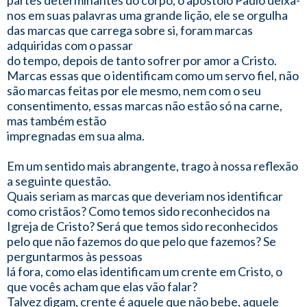
partes determinantes do corpo, o apostólo Paulo deixa-
nos em suas palavras uma grande lição, ele se orgulha
das marcas que carrega sobre si, foram marcas
adquiridas com o passar
do tempo, depois de tanto sofrer por amor a Cristo.
Marcas essas que o identificam como um servo fiel, não
são marcas feitas por ele mesmo, nem com o seu
consentimento, essas marcas não estão só na carne,
mas também estão
impregnadas em sua alma.
Em um sentido mais abrangente, trago à nossa reflexão
a seguinte questão.
Quais seriam as marcas que deveriam nos identificar
como cristãos? Como temos sido reconhecidos na
Igreja de Cristo? Será que temos sido reconhecidos
pelo que não fazemos do que pelo que fazemos? Se
perguntarmos às pessoas
lá fora, como elas identificam um crente em Cristo, o
que vocês acham que elas vão falar?
Talvez digam, crente é aquele que não bebe, aquele