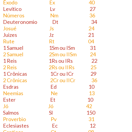
Êxodo Ex 40
Levítico Lv 27
Números Nm 36
Deuteronomio Dt 34
Josué Js 24
Juizes Jz 21
Rute Rt 04
1 Samuel 1Sm ou ISm 31
2 Samuel 2Sm ou IISm 24
1 Reis 1Rs ou IRs 22
2 Reis 2Rs ou IIRs 25
1 Crônicas 1Cr ou ICr 29
2 Crônicas 2Cr ou IICr 36
Esdras Ed 10
Neemias Ne 13
Ester Et 10
Jó Jó 42
Salmos Sl 150
Proverbio Pv 31
Eclesiastes Ec 12