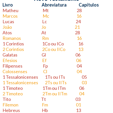
Livro Abreviatura Capítulos
Matheu Mt 28
Marcos Mc 16
Lucas Lc 24
João Jo 21
Atos At 28
Romanos Rm 16
1 Corintios 1Co ou ICo 16
2 Corintios 2Co ou IICo 13
Galatas Gl 06
Efesios Ef 06
Filipenses Fp 04
Colossenses Cl 04
1 Tessalonicenses 1Ts ou ITs 05
1 Tessalonicenses 2Ts ou IITs 03
1 Timoteo 1Tm ou ITm 06
2 Timoteo 2Tm ou IITm 04
Tito Tt 03
Filemon Fm 01
Hebreus Hb 13