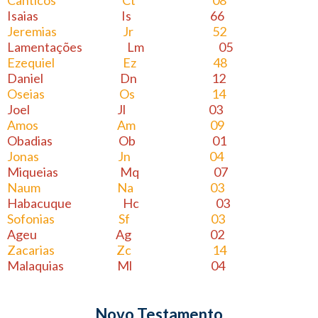
Canticos Ct 08
Isaias Is 66
Jeremias Jr 52
Lamentações Lm 05
Ezequiel Ez 48
Daniel Dn 12
Oseias Os 14
Joel Jl 03
Amos Am 09
Obadias Ob 01
Jonas Jn 04
Miqueias Mq 07
Naum Na 03
Habacuque Hc 03
Sofonias Sf 03
Ageu Ag 02
Zacarias Zc 14
Malaquias Ml 04
Novo Testamento